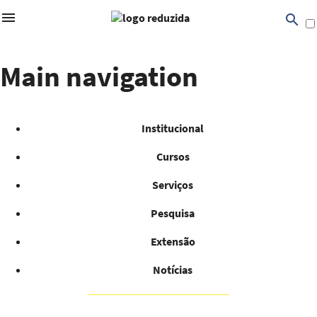
search
Pular para o conteúdo principal
Main navigation
Editais FURB
Institucional
Cursos
Serviços
search
Pesquisa
Extensão
Notícias