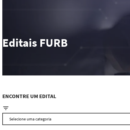
Editais FURB
ENCONTRE UM EDITAL
filter_list