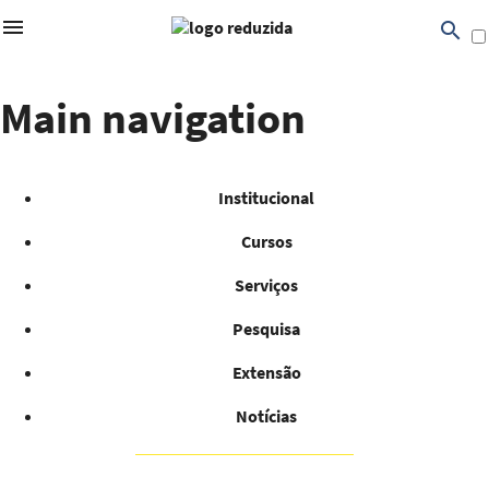
search
Pular para o conteúdo principal
Main navigation
Editais FURB
Institucional
Cursos
Serviços
search
Pesquisa
Extensão
Notícias